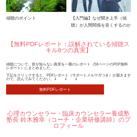
傾聴のポイント
【入門編】なぜ聞き上手（傾
聴）が人間関係を良くするのか
【無料PDFレポート：誤解されている傾聴ス
キル8つの真実】
傾聴について、皆が知らない真実を一冊のレポート（56ページのPDF無料
レポート）にまとめました。
下記をクリックすると、PDFレポート（サポートメルマガつき）が届きます
ので、読んでみてください。⇓ ⇓ ⇓
無料PDFレポート
心理カウンセラー・臨床カウンセラー養成塾
塾長 鈴木雅幸（コーチ・企業研修講師）のプ
ロフィール