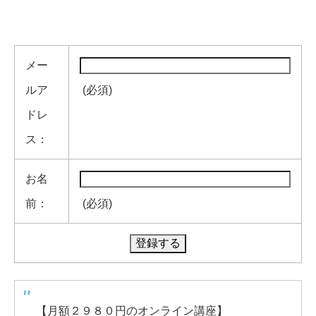
メー
ルア
(必須)
ドレ
ス：
お名
前：
(必須)
【月額２９８０円のオンライン講座】