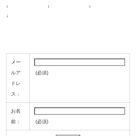
↓
↓
↓
↓
メー
ルア
(必須)
ドレ
ス：
お名
前：
(必須)