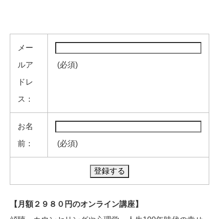
メー
ルア
(必須)
ドレ
ス：
お名
前：
(必須)
【月額２９８０円のオンライン講座】