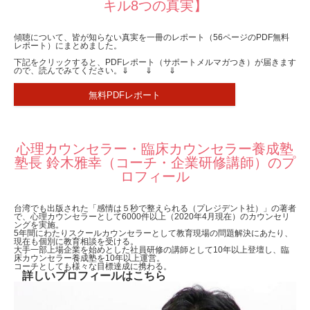
キル8つの真実】
傾聴について、皆が知らない真実を一冊のレポート（56ページのPDF無料
レポート）にまとめました。
下記をクリックすると、PDFレポート（サポートメルマガつき）が届きます
ので、読んでみてください。⇓ ⇓ ⇓
無料PDFレポート
心理カウンセラー・臨床カウンセラー養成塾
塾長 鈴木雅幸（コーチ・企業研修講師）のプ
ロフィール
台湾でも出版された「感情は５秒で整えられる（プレジデント社）」の著者
で、心理カウンセラーとして6000件以上（2020年4月現在）のカウンセリ
ングを実施。
5年間にわたりスクールカウンセラーとして教育現場の問題解決にあたり、
現在も個別に教育相談を受ける。
大手一部上場企業を始めとした社員研修の講師として10年以上登壇し、臨
床カウンセラー養成塾を10年以上運営。
コーチとしても様々な目標達成に携わる。
詳しいプロフィールはこちら